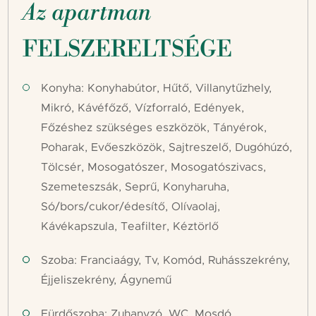
Az apartman
FELSZERELTSÉGE
Konyha: Konyhabútor, Hűtő, Villanytűzhely,
Mikró, Kávéfőző, Vízforraló, Edények,
Főzéshez szükséges eszközök, Tányérok,
Poharak, Evőeszközök, Sajtreszelő, Dugóhúzó,
Tölcsér, Mosogatószer, Mosogatószivacs,
Szemeteszsák, Seprű, Konyharuha,
Só/bors/cukor/édesítő, Olívaolaj,
Kávékapszula, Teafilter, Kéztörlő
Szoba: Franciaágy, Tv, Komód, Ruhásszekrény,
Éjjeliszekrény, Ágynemű
Fürdőszoba: Zuhanyzó, WC, Mosdó,