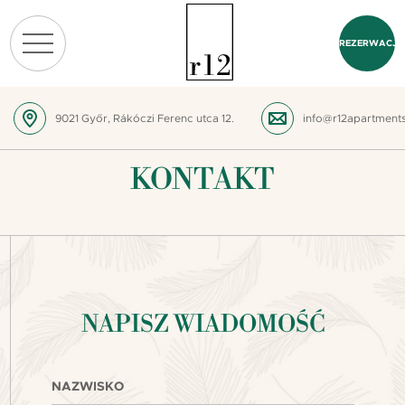
REZERWACJA
9021 Győr, Rákóczi Ferenc utca 12.
info@r12apartment
KONTAKT
NAPISZ WIADOMOŚĆ
NAZWISKO